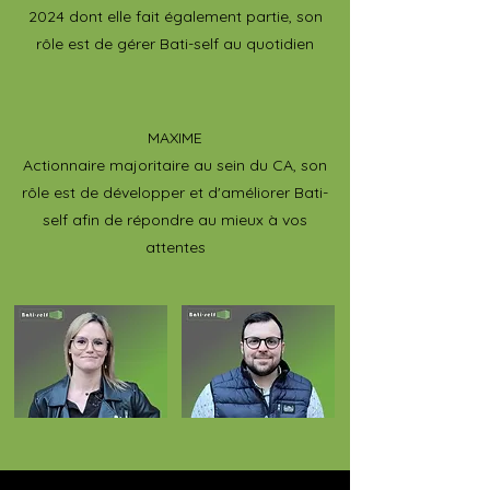
2024 dont elle fait également partie, son
rôle est de gérer Bati-self au quotidien
MAXIME
Actionnaire majoritaire au sein du CA, son
rôle est de développer et d'améliorer Bati-
self afin de répondre au mieux à vos
attentes