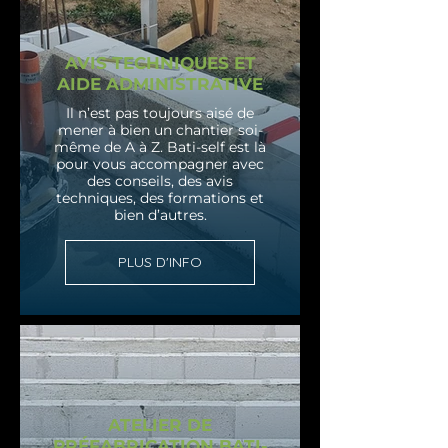
AVIS TECHNIQUES ET
AIDE ADMINISTRATIVE
Il n’est pas toujours aisé de
mener à bien un chantier soi-
même de A à Z. Bati-self est là
pour vous accompagner avec
des conseils, des avis
techniques, des formations et
bien d’autres.
PLUS D'INFO
ATELIER DE
PRÉFABRICATION BATI-