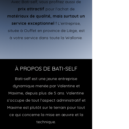
Avec Bati-self, vous profitez aussi de
prix attractif
pour l’achat de
matériaux de qualité, mais surtout un
service exceptionnel !
L’entreprise,
située à Ouffet en province de Liège, est
à votre service dans toute la Wallonie.
À PROPOS DE BATI-SELF
Bati-self est une jeune entreprise
dynamique menée par Valentine et
Maxime, depuis plus de 5 ans. Valentine
s’occupe de tout l’aspect administratif et
Maxime est plutôt sur le terrain pour tout
ce qui concerne la mise en œuvre et la
technique.