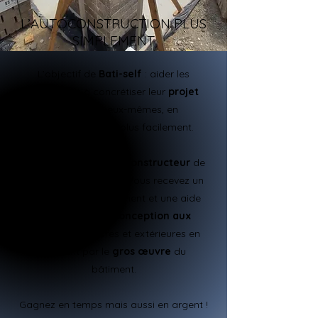
L’AUTOCONSTRUCTION PLUS
SIMPLEMENT
L’objectif de
Bati-self
: aider les
particuliers à concrétiser leur
projet
immobilier
eux-mêmes, en
autoconstruction, plus facilement.
Envie de devenir
autoconstructeur
de
votre future maison ? Vous recevez un
solide accompagnement et une aide
précieuse, de la
conception aux
finitions
intérieures et extérieures en
passant par le
gros œuvre
du
bâtiment.
Gagnez en temps mais aussi en argent !